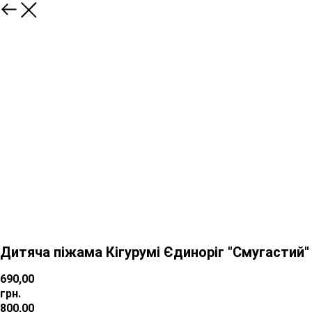
Дитяча піжама Кігурумі Єдиноріг "Смугастий"
690,00
грн.
800,00