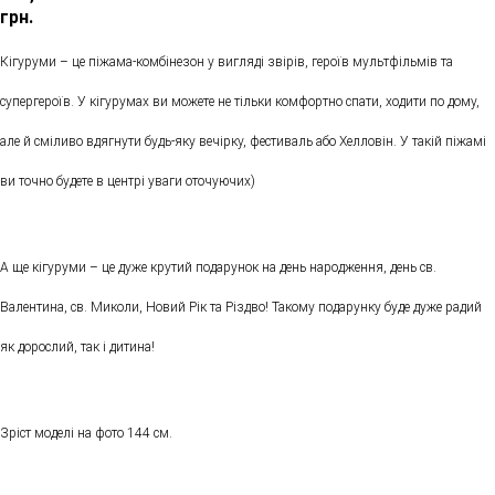
грн.
Кігуруми – це піжама-комбінезон у вигляді звірів, героїв мультфільмів та
супергероїв. У кігурумах ви можете не тільки комфортно спати, ходити по дому,
але й сміливо вдягнути будь-яку вечірку, фестиваль або Хелловін. У такій піжамі
ви точно будете в центрі уваги оточуючих)
А ще кігуруми – це дуже крутий подарунок на день народження, день св.
Валентина, св. Миколи, Новий Рік та Різдво! Такому подарунку буде дуже радий
як дорослий, так і дитина!
Зріст моделі на фото 144 см.