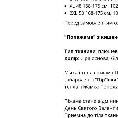
XL 48 168-175 см, 10
2XL 50 168-175 см, 1
Перед замовленням оз
"Попажама" з кишене
Тип тканини
: плюшева
Колір
: Сіра основа, біл
М'яка і тепла піжама
забарвленні "
Пір'їнка
тепла піжамка Попожа
Піжама стане відмінн
День Святого Валенти
Приємна до тіла ткан