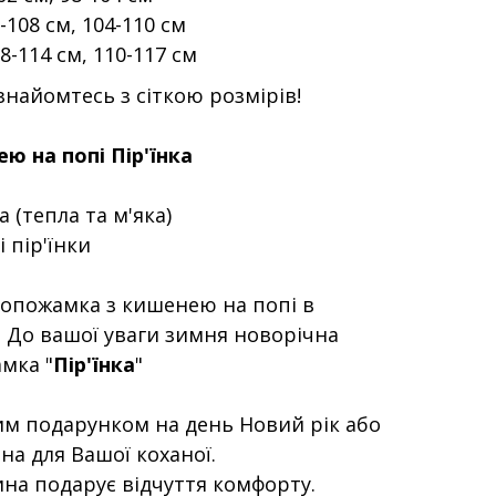
2-108 см, 104-110 см
08-114 см, 110-117 см
найомтесь з сіткою розмірів!
ю на попі Пір'їнка
 (тепла та м'яка)
і пір'їнки
 Попожамка з кишенею на попі в
" До вашої уваги зимня новорічна
мка "
Пір'їнка
"
им подарунком на день Новий рік або
на для Вашої коханої.
ина подарує відчуття комфорту.