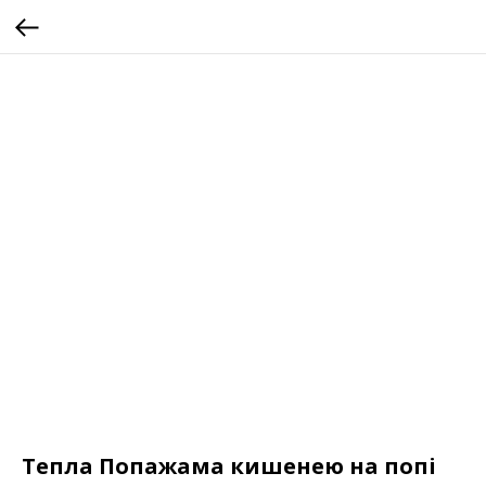
Тепла Попажама кишенею на попі