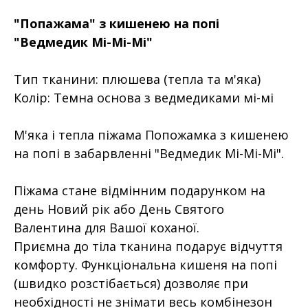
"Попажама" з кишенею на попі
"Ведмедик Мі-Мі-Мі"
Тип тканини: плюшева (тепла та м'яка)
Колір: Темна основа з ведмедиками мі-мі
М'яка і тепла піжама Попожамка з кишенею
на попі в забарвленні "Ведмедик Мі-Мі-Мі".
Піжама стане відмінним подарунком на
день Новий рік або День Святого
Валентина для Вашої коханої.
Приємна до тіла тканина подарує відчуття
комфорту. Функціональна кишеня на попі
(швидко розстібається) дозволяє при
необхідності не знімати весь комбінезон