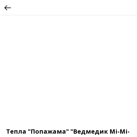
Тепла "Попажама" "Ведмедик Мі-Мі-