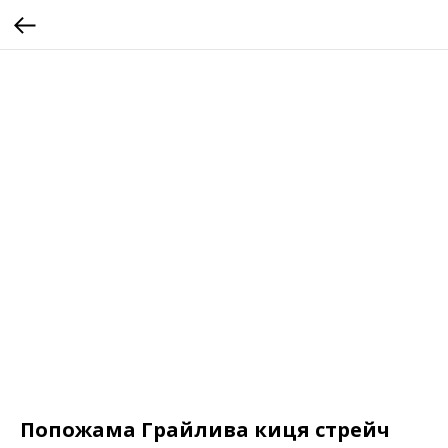
Попожама Грайлива киця стрейч