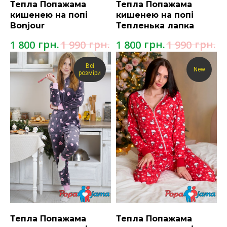
Тепла Попажама
Тепла Попажама
кишенею на попі
кишенею на попі
Bonjour
Тепленька лапка
грн.
грн.
грн.
грн.
1 800
1 990
1 800
1 990
Всі
New
розміри
Тепла Попажама
Тепла Попажама