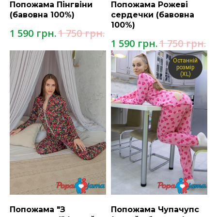
Попожама Пінгвіни
Попожама Рожеві
(бавовна 100%)
сердечки (бавовна
100%)
грн.
грн.
1 590
1 750
грн.
грн.
1 590
1 750
Останній
розмір
(XL)
Попожама "З
Попожама Чупачупс