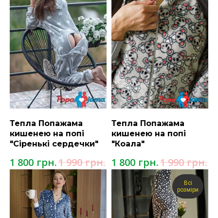
Тепла Попажама
Тепла Попажама
кишенею на попі
кишенею на попі
"Сіренькі сердечки"
"Коала"
грн.
грн.
грн.
грн.
1 800
1 990
1 800
1 990
Всі
розміри