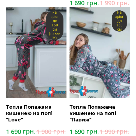
грн.
грн.
1 690
1 990
на
На
зріст
зріст
до
до
160
160
см
см
(тільки
М)
Тепла Попажама
Тепла Попажама
кишенею на попі
кишенею на попі
"Love"
"Париж"
грн.
грн.
грн.
грн.
1 690
1 900
1 690
1 990