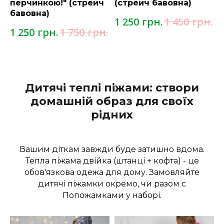
перчинкою!" (стрейч
(стрейч бавовна)
бавовна)
грн.
грн.
1 250
1 450
грн.
грн.
1 250
1 750
Дитячі теплі піжами: створи
домашній образ для своїх
рідних
Вашим діткам завжди буде затишно вдома.
Тепла піжама двійка (штанці + кофта) - це
обов'язкова одежа для дому. Замовляйте
дитячі піжамки окремо, чи разом с
Попожамками у наборі.