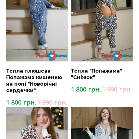
Тепла плюшева
Тепла "Попажама"
Попажама кишенею
"Сніжок"
на попі "Новорічні
грн.
грн.
1 800
1 990
сердечки"
грн.
грн.
1 800
1 990