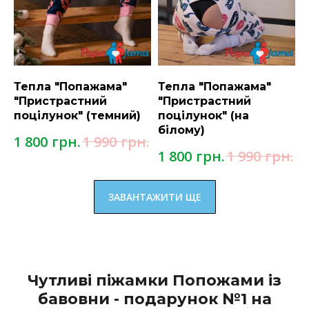
Тепла "Попажама"
Тепла "Попажама"
"Пристрастний
"Пристрастний
поцілунок" (темний)
поцілунок" (на
білому)
грн.
грн.
1 800
1 990
грн.
грн.
1 800
1 990
ЗАВАНТАЖИТИ ЩЕ
Чутливі піжамки Попожами із
бавовни - подарунок №1 на