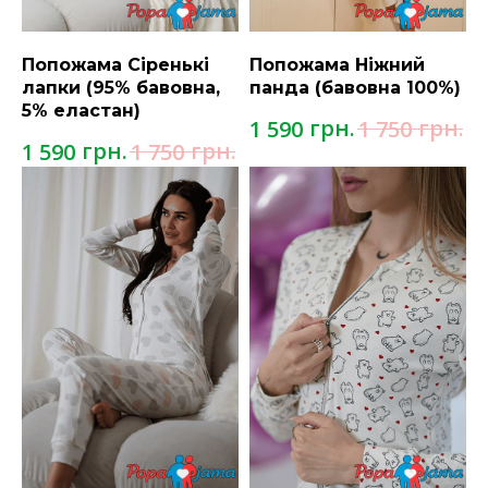
Попожама Сіренькі
Попожама Ніжний
лапки (95% бавовна,
панда (бавовна 100%)
5% еластан)
грн.
грн.
1 590
1 750
грн.
грн.
1 590
1 750