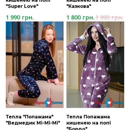
кишенею на попі
кишенею на попі
"Super Love"
"Казкова"
грн.
грн.
грн.
1 990
1 800
1 990
Тепла "Попажама"
Тепла Попажама
"Ведмедик Мі-Мі-Мі"
кишенею на попі
"Бордо"