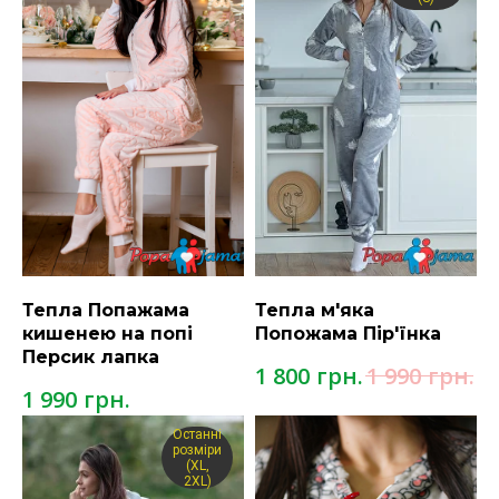
Тепла Попажама
Тепла м'яка
кишенею на попі
Попожама Пір'їнка
Персик лапка
грн.
грн.
1 800
1 990
грн.
1 990
Останні
розміри
(XL,
2XL)