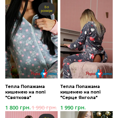
Всі
розміри
Тепла Попажама
Тепла Попажама
кишенею на попі
кишенею на попі
"Святкова"
"Серце Янгола"
грн.
грн.
грн.
1 800
1 990
1 990