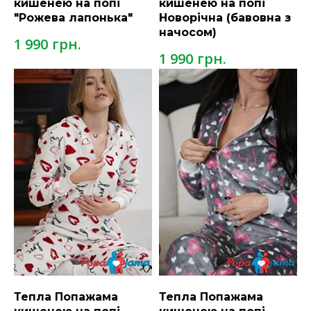
кишенею на попі
кишенею на попі
"Рожева лапонька"
Новорічна (бавовна з
начосом)
грн.
1 990
грн.
1 990
Тепла Попажама
Тепла Попажама