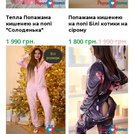
Тепла Попажама
Попажама кишенею
кишенею на попі
на попі Білі котики на
"Солоденька"
сірому
грн.
грн.
грн.
1 990
1 800
1 990
Всі
розміри