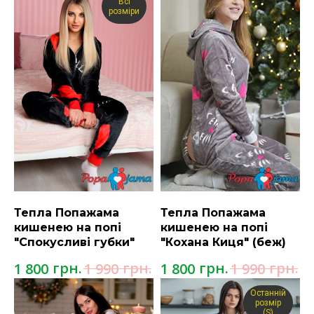
Всі
розміри
Тепла Попажама
Тепла Попажама
кишенею на попі
кишенею на попі
"Спокусливі губки"
"Кохана Киця" (беж)
грн.
грн.
грн.
грн.
1 800
1 990
1 800
1 990
Останній
розмір
(S)