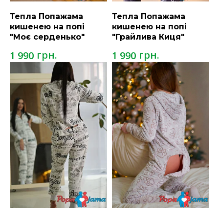
Тепла Попажама
Тепла Попажама
кишенею на попі
кишенею на попі
"Моє серденько"
"Грайлива Киця"
грн.
грн.
1 990
1 990