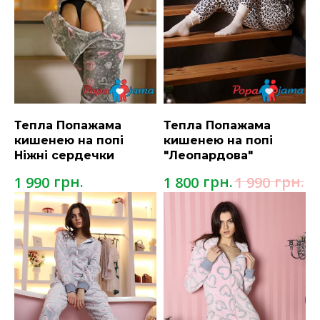
Тепла Попажама
Тепла Попажама
кишенею на попі
кишенею на попі
Ніжні сердечки
"Леопардова"
грн.
грн.
грн.
1 990
1 800
1 990