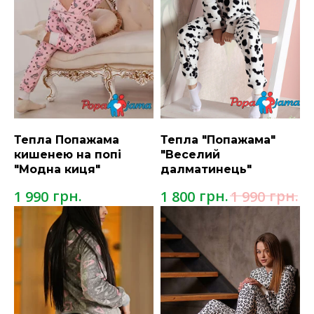
Тепла Попажама
Тепла "Попажама"
кишенею на попі
"Веселий
"Модна киця"
далматинець"
грн.
грн.
грн.
1 990
1 800
1 990