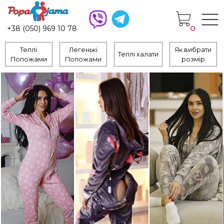
0
+38 (050) 969 10 78
Теплі
Легенькі
Як вибрати
Теплі халати
Попожами
Попожами
розмір
Теплі піжами Попажами
Подарунок коханій для холодних
осінніх вечорів