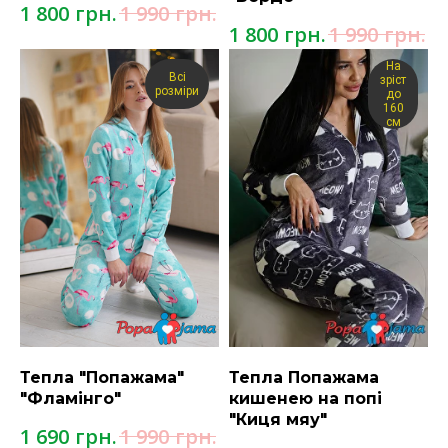
грн.
грн.
1 800
1 990
грн.
грн.
1 800
1 990
На
Всі
зріст
розміри
до
160
см
Тепла "Попажама"
Тепла Попажама
"Фламінго"
кишенею на попі
"Киця мяу"
грн.
грн.
1 690
1 990